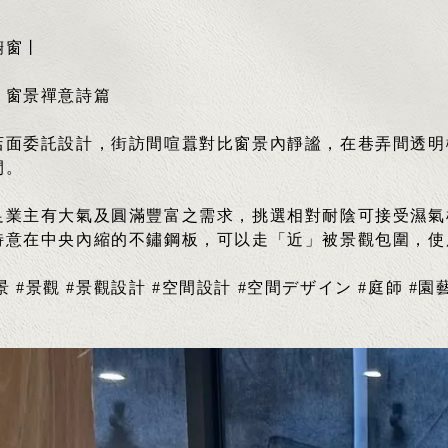
櫥窗丨
，窗景禪意詩篇
店面委託設計，街訪間喧囂對比窗景內靜謐，在巷弄間透明
間。
足業主有大氣及圓滿豐富之需求，挑選相對耐陰可接受濕氣
特意在中央內縮的不鏽鋼板，可以走「近」被景觀包圍，使
造景 #景觀 #景觀設計 #空間設計 #空間デザイン #庭師 #園