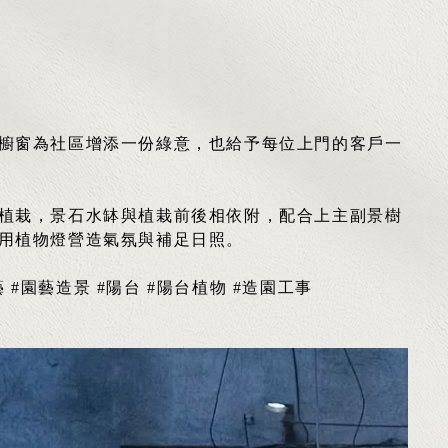
櫥窗為社區增添一份綠意，也給予每位上門的客戶一
植栽，景石水缽與植栽前後相依附，配合上主副景樹
用植物燈營造氣氛與補足日照。
藝 #園藝造景 #陽台 #陽台植物 #造園工事